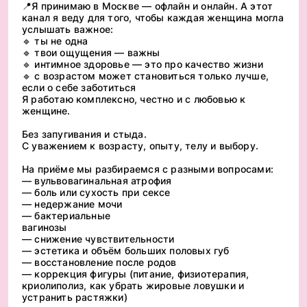
📍Я принимаю в Москве — офлайн и онлайн. А этот
канал я веду для того, чтобы каждая женщина могла
услышать важное:
🔹 ты не одна
🔹 твои ощущения — важны
🔹 интимное здоровье — это про качество жизни
🔹 с возрастом может становиться только лучше,
если о себе заботиться
Я работаю комплексно, честно и с любовью к
женщине.
Без запугивания и стыда.
С уважением к возрасту, опыту, телу и выбору.
На приёме мы разбираемся с разными вопросами:
— вульвовагинальная атрофия
— боль или сухость при сексе
— недержание мочи
— бактериальные
вагинозы
— снижение чувствительности
— эстетика и объём больших половых губ
— восстановление после родов
— коррекция фигуры (питание, физиотерапия,
криолиполиз, как убрать жировые ловушки и
устранить растяжки)