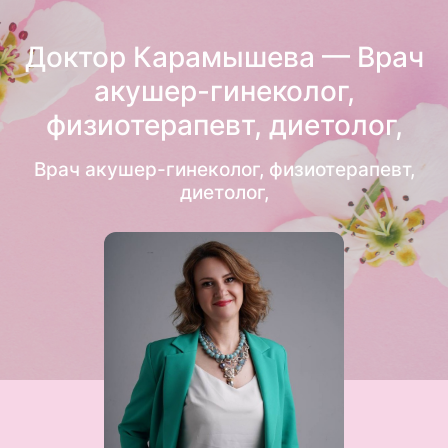
Доктор Карамышева — Врач
акушер-гинеколог,
физиотерапевт, диетолог,
Врач акушер-гинеколог, физиотерапевт,
диетолог,