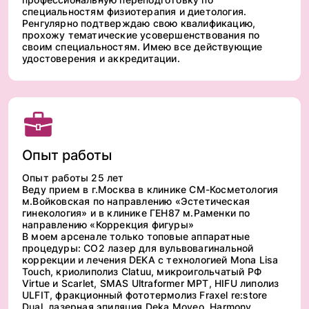
специальностям физиотерапия и диетология.
Ренгулярно подтверждаю свою квалификацию,
прохожу тематические усовершенствования по
своим специальностям. Имею все действующие
удостоверения и аккредитации.
Опыт работы
Опыт работы 25 лет
Веду прием в г.Москва в клинике СМ-Косметология
м.Войковская по направлению «Эстетическая
гинекология» и в клинике ГЕН87 м.Раменки по
направлению «Коррекция фигуры»
В моем арсенале только топовые аппаратные
процедуры: СО2 лазер для вульвовагинальной
коррекции и лечения DEKA с технологией Mona Lisa
Touch, криолиполиз Clatuu, микроигольчатый РФ
Virtue и Scarlet, SMAS Ultraformer MPT, HIFU липолиз
ULFIT, фракционный фототермолиз Fraxel re:store
Dual, лазерная эпиляция Deka Moveo, Harmony