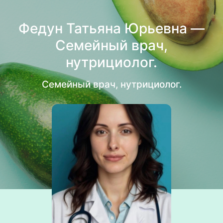
Федун Татьяна Юрьевна —
Семейный врач,
нутрициолог.
Семейный врач, нутрициолог.