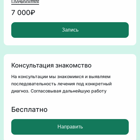
Подробнее
Вы получите пдф файл с рекомендациями на 3
7 000₽
месяца.
Результат - наладите стул, исчезнут кожные
Запись
проблемы (псориаз, дерматит, акне и т.д) сбросите
вес или прибавите вес, наладите гармонию со своим
телом и мозгом.
Консультация знакомство
На консультации мы знакомимся и выявляем
последовательность лечения под конкретный
диагноз. Согласовывая дальнейшую работу
Бесплатно
Направить