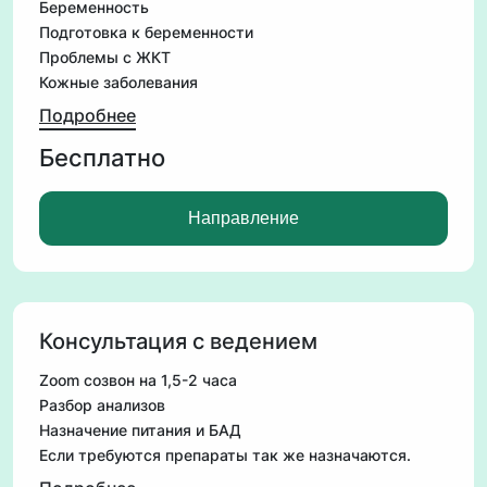
Беременность
Подготовка к беременности
Проблемы с ЖКТ
Кожные заболевания
Варикоз
Подробнее
Восстановление зрения
Бесплатно
Работа с школьниками и студентами
Цена зависит от времени введения
Направление
Консультация с ведением
Zoom созвон на 1,5-2 часа
Разбор анализов
Назначение питания и БАД
Если требуются препараты так же назначаются.