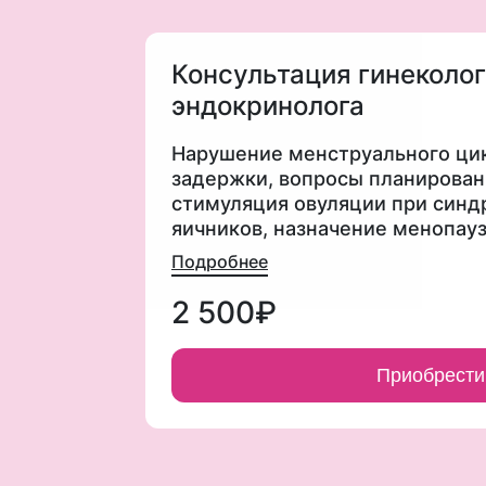
Консультация гинеколог
эндокринолога
Нарушение менструального цик
задержки, вопросы планирован
стимуляция овуляции при син
яичников, назначение менопау
гормональной терапии, лечени
Подробнее
эндометриоза, преждевременн
яичников
2 500₽
Приобрести