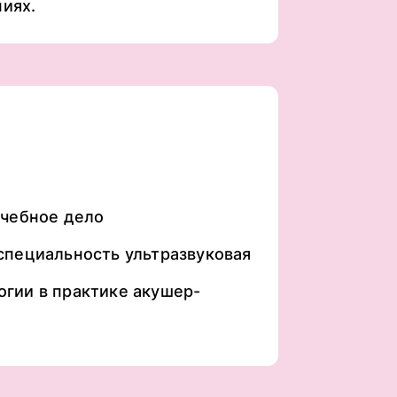
иях.
ечебное дело
специальность ультразвуковая
гии в практике акушер-