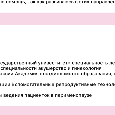
ю помощь, так как развиваюсь в этих направлен
осударственный унивеститет» специальность л
о специальности акушерство и гинекология
оссии Академия постдипломного образования, 
ации Вспомогательные репродуктивные техноло
ы ведения пациенток в перименопаузе