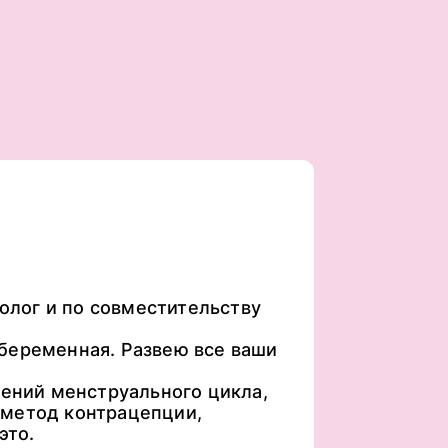
нолог и по совместительству
беременная. Развею все ваши
шений менструального цикла,
 метод контрацепции,
это.