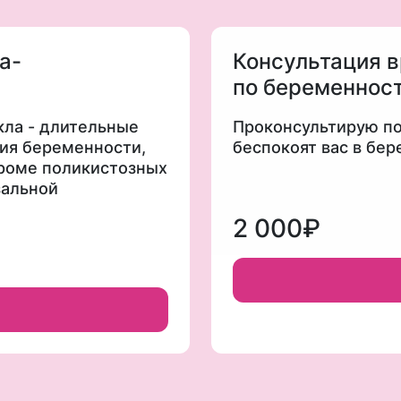
а-
Консультация в
по беременнос
ла - длительные
Проконсультирую по
ия беременности,
беспокоят вас в бе
дроме поликистозных
зальной
е аденомиоза и
2 000₽
ого истощения