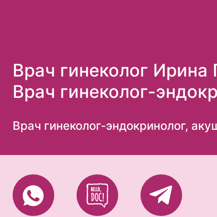
Врач гинеколог Ирина
Врач гинеколог-эндокр
гинеколог, врач узд
Врач гинеколог-эндокринолог, акуш