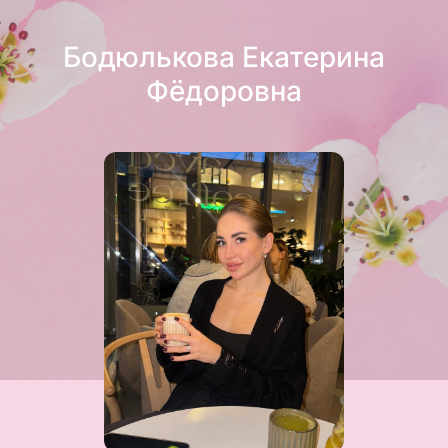
Бодюлькова Екатерина
Фёдоровна