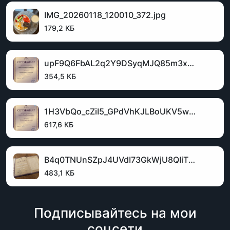
IMG_20260118_120010_372.jpg
179,2 КБ
upF9Q6FbAL2q2Y9DSyqMJQ85m3xQJfasWoxar0vgs9LfMLcMSmYFY52YYoX0ZCuvogIUxqx3dinvDpjyTKb3ApGs.jpg
354,5 КБ
1H3VbQo_cZiI5_GPdVhKJLBoUKV5wLucbIayWJjHh5bjjLXSe5TY1ehTAlkheZROmzJmXSP42xTbJReTRGMW2x3S.jpg
617,6 КБ
B4q0TNUnSZpJ4UVdI73GkWjU8QIiTOZZAFoB6iUJD5oyEkCG0AKnESR9KF64nIo8YPHXt1DbSw8RY53l1_4dq7qE.jpg
483,1 КБ
Подписывайтесь на мои
соцсети