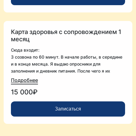
Карта здоровья с сопровождением 1
месяц
Сюда входит:
3 созвона по 60 минут. В начале работы, в середине
и в конце месяца. Я выдаю опросники для
заполнения и дневник питания. После чего я их
интерпретирую и подготавливаю персональные
Подробнее
рекомендации.
15 000₽
Я сопровождаю вас в течение месяца, опираясь на
программу. Отвечаю на вопросы, связанные с
рекомендациями, отслеживаю состояние, динамику.
Записаться
При необходимости вношу корректировки, помогаю
с выбором продуктов, учу грамотно составлять
рацион.
Формат - онлайн в чате, с 9:00 до 19:00 (мск), пн-пт.