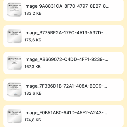
image_9A8831CA-8F70-4797-8EB7-88C6E00358B2_1768912835.png
183,2 КБ
image_B775BE2A-17FC-4A19-A37D-D55C6F475356_1768912830.png
175,6 КБ
image_AB669072-C4DD-4FF1-9239-860E33F5B029_1768912824.png
167,3 КБ
image_7F3B6D1B-72A1-408A-BEC9-81192620ABAA_1768912818.png
182,6 КБ
image_F0B51AB0-641D-45F2-A243-3B9211934C7E_1768912807.png
174,8 КБ