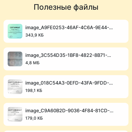
Сб и вск - отвечаю по возможности, либо на очень
Полезные файлы
срочные вопросы.
image_A9FE0253-46AF-4C6A-9E44-D0FE1EA1A995_1768913480.png
343,9 КБ
image_3C554D35-1BF8-4822-8B71-828FCB102E15_1768913425.jpeg
4,8 МБ
image_018C54A3-0EFD-43FA-9FDD-FE2BD3991492_1768912854.png
198,1 КБ
image_C9A60B2D-9036-4F84-81CD-6738DDF80581_1768912842.png
179,0 КБ