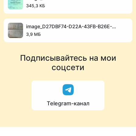
345,3 КБ
image_D27DBF74-D22A-43FB-B26E-0F78F050D9A4_1768912716.jpeg
3,9 МБ
Подписывайтесь на мои
соцсети
Telegram-канал