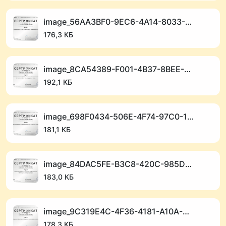
image_56AA3BF0-9EC6-4A14-8033-A1ECA24D80F7_1768912800.png
176,3 КБ
image_8CA54389-F001-4B37-8BEE-C88F333C1465_1768912794.png
192,1 КБ
image_698F0434-506E-4F74-97C0-17B8FE907D65_1768912788.png
181,1 КБ
image_84DAC5FE-B3C8-420C-985D-665C6DDB8938_1768912782.png
183,0 КБ
image_9C319E4C-4F36-4181-A10A-D21740E5EB63_1768912775.png
178,3 КБ