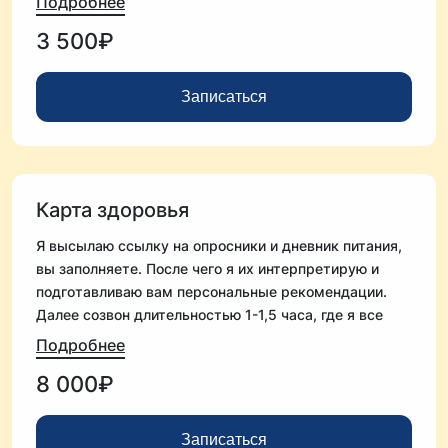
Подробнее
· понятные устные рекомендации по питанию;
3 500₽
· направление: куда смотреть и что проверить;
· стратегию действий на ближайшее время.
Записаться
Формат не предусматривает письменных
протоколов и расшифровок.
Подходит, если нужен быстрый ответ.
Карта здоровья
Я высылаю ссылку на опросники и дневник питания,
вы заполняете. После чего я их интерпретирую и
подготавливаю вам персональные рекомендации.
Далее созвон длительностью 1-1,5 часа, где я все
расскажу. После созвона вы можете задать мне
Подробнее
уточняющие вопросы по программе в письменном
8 000₽
виде - в течение 1 недели.
Записаться