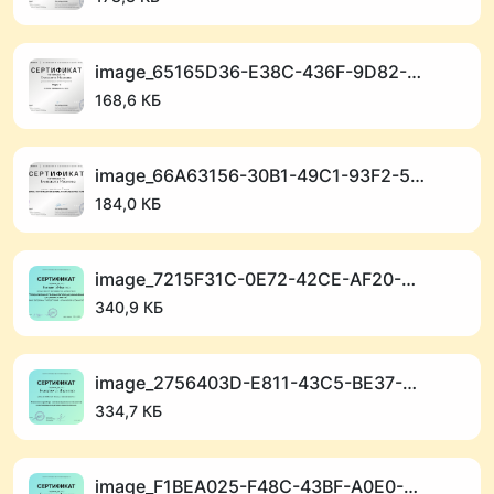
image_65165D36-E38C-436F-9D82-D22A97CF5463_1768912766.png
168,6 КБ
image_66A63156-30B1-49C1-93F2-5408B9E66B15_1768912754.png
184,0 КБ
image_7215F31C-0E72-42CE-AF20-41316AF8C0A3_1768912748.png
340,9 КБ
image_2756403D-E811-43C5-BE37-3501A3356998_1768912743.png
334,7 КБ
image_F1BEA025-F48C-43BF-A0E0-7E5C27B94A8A_1768912736.png