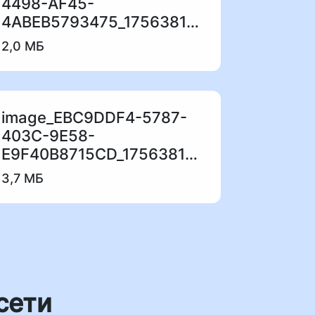
4498-AF45-
4ABEB5793475_1756381506.jpeg
2,0 МБ
image_EBC9DDF4-5787-
403C-9E58-
E9F40B8715CD_1756381466.jpeg
3,7 МБ
сети