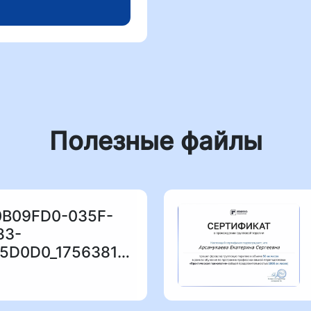
Полезные файлы
0B09FD0-035F-
83-
C6847BB5D0D0_1756381652.jpeg