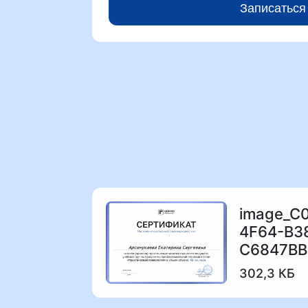
Записаться
image_C
4F64-B3
302,3 КБ