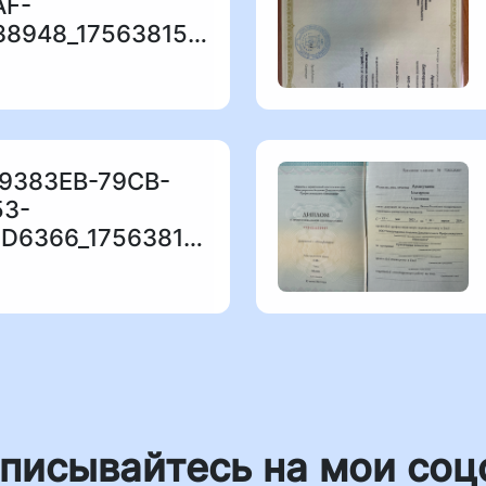
AF-
197723238948_1756381547.jpeg
19383EB-79CB-
53-
DBC035FD6366_1756381491.jpeg
писывайтесь на мои соц