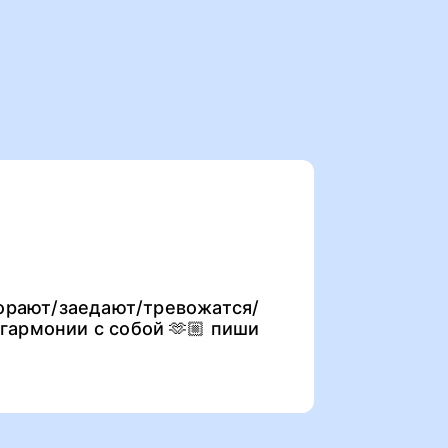
горают/заедают/тревожатся/
 гармонии с собой 🫶🏼 пиши