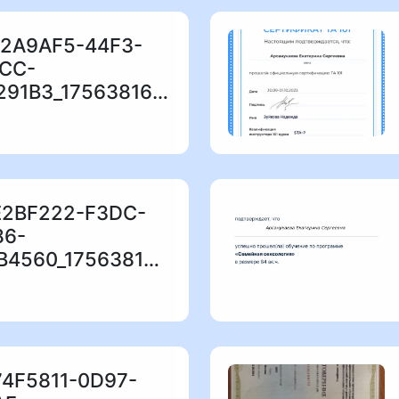
E2A9AF5-44F3-
CC-
E13E2D4291B3_1756381613.jpeg
E2BF222-F3DC-
86-
815AC47B4560_1756381577.jpeg
74F5811-0D97-