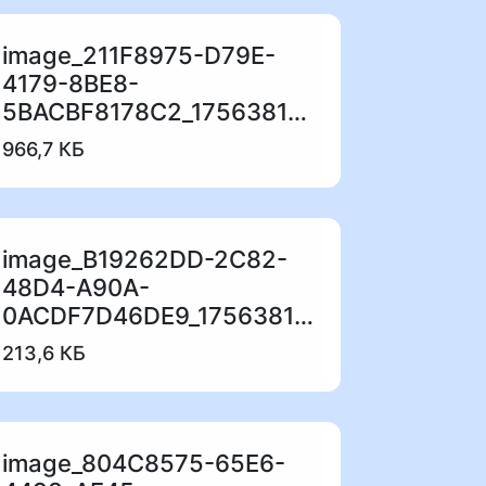
image_211F8975-D79E-
4179-8BE8-
5BACBF8178C2_1756381595.jpeg
966,7 КБ
image_B19262DD-2C82-
48D4-A90A-
0ACDF7D46DE9_1756381567.jpeg
213,6 КБ
image_804C8575-65E6-