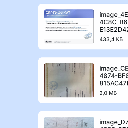
image_4
4C8C-B6
433,4 КБ
image_C
4874-BF
2,0 МБ
image_D