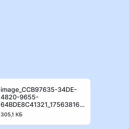
image_CCB97635-34DE-
4820-9655-
64BDE8C41321_1756381624.jpeg
305,1 КБ