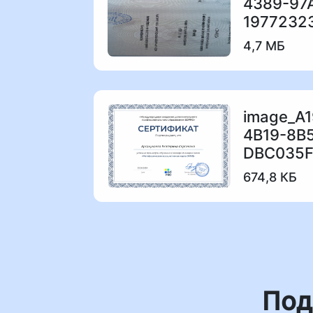
4389-97
4,7 МБ
image_A
4B19-8B
674,8 КБ
Под