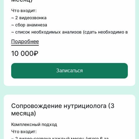
Что входит:
~ 2 видеозвонка
~ сбор анамнеза
~ список необходимых анализов (сдать необходимо в
течение 10 дней после первого созвона)
Подробнее
~ рекомендации и расшифровка анализов
10 000₽
~ составление схемы коррекции состояния
организма индивидуально исходя из запроса и
анализов
Записаться
- моя поддержка по интересующим вопросам в
течение этого месяца
Сопровождение нутрициолога (3
месяца)
Комплексный подход
Что входит:
~ 2 видео-созвона каждый месяц (итого 6 за