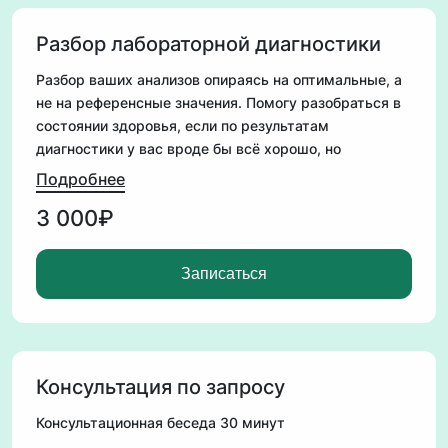
Разбор лабораторной диагностики
Разбор ваших анализов опираясь на оптимальные, а
не на референсные значения. Помогу разобраться в
состоянии здоровья, если по результатам
диагностики у вас вроде бы всё хорошо, но
чувствуете вы себя плохо, отсутствуют силы,
Подробнее
постоянная усталость.
3 000₽
Объяснение всех отклонений, сопоставление
имеющихся симптомов с отклонениями показателей
лабораторной диагностики.
Записаться
При необходимости составлю дополнительный
список анализов для сдачи.
Составлю заключение лабораторной диагностики в
письменном виде.
Консультация по запросу
Консультационная беседа 30 минут