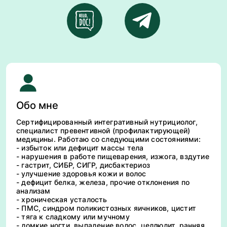
Обо мне
Сертифицированный интегративный нутрициолог,
специалист превентивной (профилактирующей)
медицины. Работаю со следующими состояниями:
- избыток или дефицит массы тела
- нарушения в работе пищеварения, изжога, вздутие
- гастрит, СИБР, СИГР, дисбактериоз
- улучшение здоровья кожи и волос
- дефицит белка, железа, прочие отклонения по
анализам
- хроническая усталость
- ПМС, синдром поликистозных яичников, цистит
- тяга к сладкому или мучному
- ломкие ногти, выпадение волос, целлюлит, ранняя