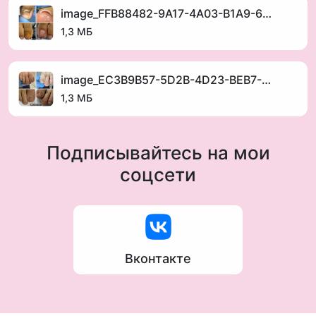
image_FFB88482-9A17-4A03-B1A9-61C66DE53EEC_1752404769.jpeg
1,3 МБ
image_EC3B9B57-5D2B-4D23-BEB7-C5207200A42E_1752404729.jpeg
1,3 МБ
Подписывайтесь на мои
соцсети
Вконтакте