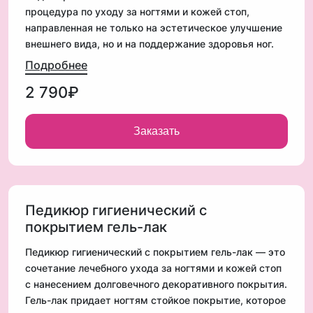
процедура по уходу за ногтями и кожей стоп,
направленная не только на эстетическое улучшение
внешнего вида, но и на поддержание здоровья ног.
Эта процедура является важной частью регулярного
Подробнее
ухода за ногтями и кожей, особенно для женщин,
2 790₽
которые проводят много времени на ногах, носить
обувь на каблуке или имеют проблемы с кожей стоп
Заказать
Кому нужна процедура?
✔ Грубая кожа стоп, трещины, натоптыши
✔ Вросшие ногти, деформация ногтевой пластины
✔ Профилактика грибковых заболеваний
Педикюр гигиенический с
✔ Повышенная потливость, неприятный запах
покрытием гель-лак
✔ Ломкость, расслоение ногтей
Педикюр гигиенический с покрытием гель-лак — это
✔ Беременность, повышенная нагрузка на ноги
сочетание лечебного ухода за ногтями и кожей стоп
✔ Регулярное ношение каблуков, неудобной обуви
с нанесением долговечного декоративного покрытия.
Гель-лак придает ногтям стойкое покрытие, которое