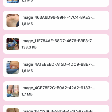
1,3 МБ
✅ Снижение воспалений и боли.
✅ Предотвращение трещин и мозолей.
✅ Поддержание нормальной влажности кожи.
image_463A6D96-99FF-47C4-8AE3-46E6C6F22D2E_1752404977.jpeg
1,8 МБ
image_11F784AF-68D7-4676-BBF3-7ABA2AFE177D_1752404962.jpeg
138,3 КБ
image_4A1EEEBD-A15D-4DC9-B8E7-C033E6E92764_1752404930.jpeg
1,6 МБ
image_4CE78F2C-B0A2-42A2-9133-180C701758F7_1752404897.jpeg
1,7 МБ
image_18712663-58D4-4E1C-87F6-BE457826AE25_1752404880.jpeg