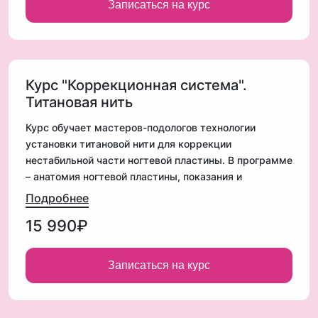
Записаться на курс
окончании выдается сертификат.
Курс "Коррекционная система".
Титановая нить
Курс обучает мастеров-подологов технологии
установки титановой нити для коррекции
нестабильной части ногтевой пластины. В программе
– анатомия ногтевой пластины, показания и
противопоказания, техника установки, разбор
Подробнее
сложных случаев и работа с клиентами. Подходит
15 990₽
для практикующих мастеров, желающих расширить
спектр услуг.
Записаться на курс