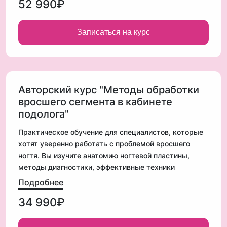
52 990₽
моделях под руководством опытного преподавателя.
Обучение поможет вам повысить уровень
профессионализма, расширить перечень услуг и
Записаться на курс
уверенно работать с клиентами. После завершения
курса вы получите документы государственного
образца (внесение в ФИС ФРДО) + именной
сертификат
Авторский курс "Методы обработки
вросшего сегмента в кабинете
подолога"
Практическое обучение для специалистов, которые
хотят уверенно работать с проблемой вросшего
ногтя. Вы изучите анатомию ногтевой пластины,
методы диагностики, эффективные техники
обработки и профилактики. Под руководством
Подробнее
опытного преподавателя отработаете навыки на
34 990₽
моделях. Курс поможет вам повысить
квалификацию, расширить спектр услуг и работать с
клиентами еще более профессионально. По