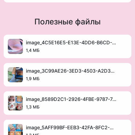
длительного ношения закрытой обуви
Кому нужна эта процедура?
Обработка межпальцевых промежутков требуется,
Полезные файлы
если у вас наблюдаются:
✔ Повышенная потливость ног.
✔ Тесная неудобная обувь.
image_4C5E16E5-E13E-4DD6-B6CD-38CE87746DD9_1752405074.jpeg
✔ Грибковые инфекции.
1,4 МБ
✔ Гиперкератоз.
✔ Спортсмены, активные люди.
✔ Беременные женщины.
image_3C99AE26-3ED3-4503-A2D3-9913E893D297_1752405053.jpeg
✔ Трещины, воспаления между пальцами.
1,9 МБ
✔ Натирания и мозоли между пальцами.
image_8589D2C1-2926-4FBE-9787-7443635FDCA6_1752405032.jpeg
Преимущества профессиональной обработки
1,3 МБ
межпальцевых промежутков:
✅ Профилактика грибков.
✅ Дезинфекция повреждений.
image_5AFF99BF-EEB3-42FA-8FC2-61FF03E799F7_1752404998.jpeg
✅ Улучшение здоровья кожи.