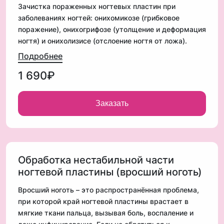
Зачистка пораженных ногтевых пластин при
✔ Частые посещения общественных мест
заболеваниях ногтей: онихомикозе (грибковое
(бассейны, сауны).
поражение), онихогрифозе (утолщение и деформация
✔ Спортсмены, травмы ногтей.
ногтя) и онихолизисе (отслоение ногтя от ложа).
✔ Тесная обувь, неправильный уход.
Процедура включает удаление пораженных тканей,
Подробнее
антисептическую обработку, шлифовку ногтя и
1 690₽
применение лечебных препаратов
Преимущества профессиональной обработки:
✅ Эффективное лечение грибка.
✅ Удаление поврежденной части ногтя.
Заказать
Кому нужна эта процедура?
✅ Применение антисептиков и антимикозных
✔ Грибковое поражение ногтей (онихомикоз).
средств.
✔ Деформация, утолщение ногтей (онихогрифоз).
✅ Профилактика распространения инфекции.
✔ Отслоение ногтевой пластины (онихолизис).
✅ Обезболивание, устранение дискомфорта.
✔ Неприятный запах, болезненные ощущения.
✅ Восстановление здоровья ногтей
Обработка нестабильной части
✔ Вросший ноготь, травмы ногтевой пластины.
ногтевой пластины (вросший ноготь)
✔ Медленный рост или разрушение ногтя.
Вросший ноготь – это распространённая проблема,
✔ Профилактика осложнений при заболеваниях
при которой край ногтевой пластины врастает в
ногтей.
мягкие ткани пальца, вызывая боль, воспаление и