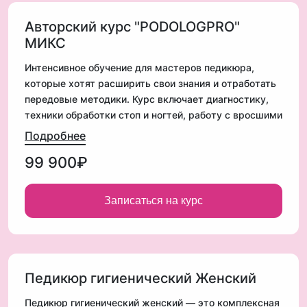
Авторский курс "PODOLOGPRO"
МИКС
Интенсивное обучение для мастеров педикюра,
которые хотят расширить свои знания и отработать
передовые методики. Курс включает диагностику,
техники обработки стоп и ногтей, работу с вросшими
ногтями и гиперкератозом, а также разбор сложных
Подробнее
случаев. Обучение проходит в формате теории и
99 900₽
практики с отработкой на моделях. После
завершения курса вы получите документы
государственного образца (внесение в ФИС ФРДО) +
Записаться на курс
именной сертификат, и сможете применять
полученные знания в работе с клиентами
Педикюр гигиенический Женский
Педикюр гигиенический женский — это комплексная