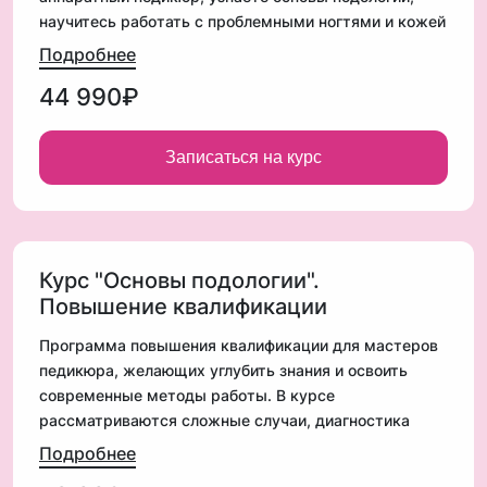
научитесь работать с проблемными ногтями и кожей
стоп. В программе курса: анатомия и гигиена,
Подробнее
стерилизация, техника выполнения процедур,
44 990₽
разбор сложных случаев. Теория и практика под
руководством опытного преподавателя. По
окончании курса вы получите документы
Записаться на курс
государственного образца (ФИС ФРДО) + именной
сертификат
Важная информация:
✔️5 дней интенсивного обучения
✔️от 12 моделей для отработки навыков
Курс "Основы подологии".
✔️После прохождения курса вы получите документы
Повышение квалификации
государственного образца (ФИС ФРДО) + именной
Программа повышения квалификации для мастеров
сертификат
педикюра, желающих углубить знания и освоить
✔️Все материалы предоставляются – ничего не
современные методы работы. В курсе
нужно докупать!
рассматриваются сложные случаи, диагностика
патологий, эффективные техники обработки ногтей и
Подробнее
кожи стоп. Практическая часть включает работу на