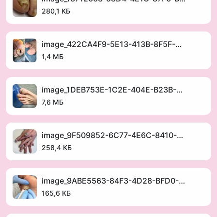
280,1 КБ
image_422CA4F9-5E13-413B-8F5F-D134288F017C_1752404863.jpeg
1,4 МБ
image_1DEB753E-1C2E-404E-B23B-21F08C7530AF_1752404825.png
7,6 МБ
image_9F509852-6C77-4E6C-8410-5A1469370D49_1752404816.jpeg
258,4 КБ
image_9ABE5563-84F3-4D28-BFD0-3B2326B587F7_1752404796.jpeg
165,6 КБ