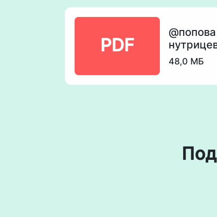
@попова
PDF
нутрицев
48,0 МБ
Под