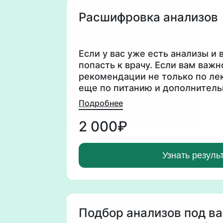
Расшифровка анализов
Если у вас уже есть анализы и
попасть к врачу. Если вам важн
рекомендации не только по лек
еще по питанию и дополнител
Расшифрую ваши анализы и да
Подробнее
следующим шагам.
2 000₽
Узнать резуль
Подбор анализов под в