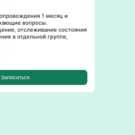
опровождения 1 месяц и
икающие вопросы.
ение, отслеживание состояния
ние в отдельной группе,
амма отслеживания питания,
стов и расписаний приема
евтиков.
Записаться