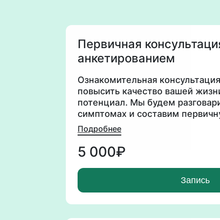
Первичная консультаци
анкетированием
Ознакомительная консультация 
повысить качество вашей жизн
потенциал. Мы будем разговар
симптомах и составим первичн
здоровья. На основе этих дан
Подробнее
шаги для улучшения самочувст
5 000₽
Запись