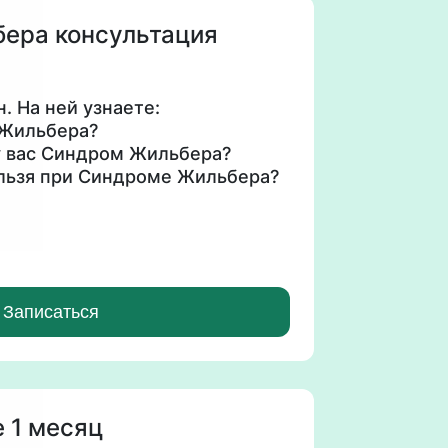
ера консультация
. На ней узнаете:
 Жильбера?
 у вас Синдром Жильбера?
ельзя при Синдроме Жильбера?
оровье курсы нутрицевтиков
бера.
Записаться
 1 месяц