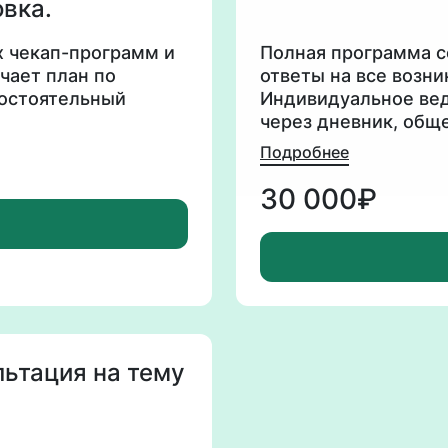
вка.
 чекап-программ и
Полная программа с
чает план по
ответы на все возн
мостоятельный
Индивидуальное вед
через дневник, обще
персональная прогр
Подробнее
составление чек-ли
витаминов и нутриц
30 000₽
льтация на тему