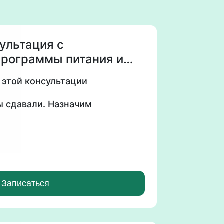
ультация с
программы питания и
ицевтиков.
 этой консультации
ы сдавали. Назначим
чу повысить энергию»,
ить сон», «Сохранить
ить выносливость».
программу с моим
Записаться
ечении месяца.