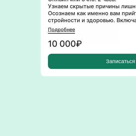
Узнаем скрытые причины лишне
Осознаем как именно вам прий
стройности и здоровью. Включ
индивидуально для вас и недел
Подробнее
нему.
10 000₽
Провожу консультации также н
родительских отношений (папа
Записаться
самозванца, коучинговые сесси
тоансформационные игры Терр
Жизни(деньги, стратегии), Да
архетипы.