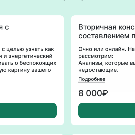
я с
Вторичная конс
составлением 
подбором нутр
с целью узнать как
Очно или онлайн. На
и и энергетический
рассмотрим:
ивать о беспокоящих
Анализы, которые в
ую картину вашего
недостающие.
ных высылаю первые
Поставим цели: «Хо
Подробнее
вия.
«Избавиться
от вздутия», «Улучш
8 000₽
молодость», «Повыс
Вы получите целую 
сопровождением в т