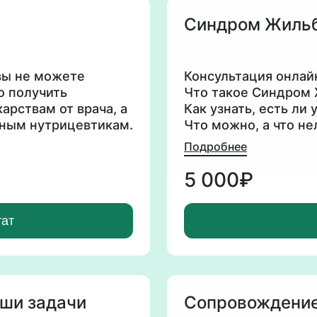
Синдром Жильб
 вы не можете
Консультация онлайн
о получить
Что такое Синдром
арствам от врача, а
Как узнать, есть ли
ьным нутрицевтикам.
Что можно, а что н
м рекомендации по
Поддерживающие зд
Подробнее
при синдроме Жиль
5 000₽
тат
аши задачи
Сопровождение