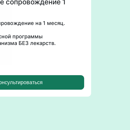
е сопровождение 1
ровождение на 1 месяц.
ксной программы
анизма БЕЗ лекарств.
вия⤵️
 и результатам анализов -
ндивидуальный план ведения,
 пункты над которыми будет
онсультироваться
ую очередь.
к на ЕДИНУЮ СИСТЕМУ, где
мосвязано.
ровождение входят встречи
чно.