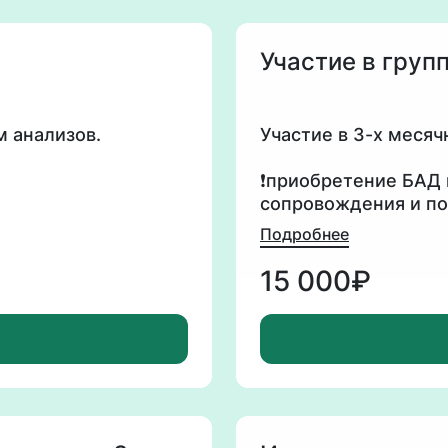
Участие в груп
м анализов.
Участие в 3-х меся
❗️приобретение БАД 
сопровождения и по
запроса.
Подробнее
Что входит:
15 000₽
- заполнение анкет
- индивидуальная п
- ежедневная обратн
(кроме воскресенья
- коррекция питания
ли.