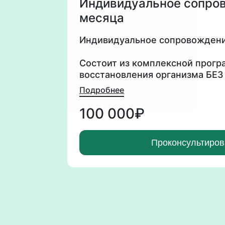
Индивидуальное сопро
месяца
Индивидуальное сопровождени
Состоит из комплексной прог
восстановления организма БЕЗ
Подробнее
Формат взаимодействия⤵️
По вашим симптомам и результ
100 000₽
составляется ваш индивидуаль
выбираются опорные пункты н
Проконсультиров
идти работа в первую очередь.
Я смотрю на вас как на ЕДИНУ
абсолютно все взаимосвязано.
Также в личное сопровождение
онлайн в Zoom или очно.