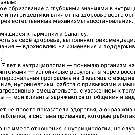
льным:
е образование с глубокими знаниями в нутриц
ие и нутрицевтики влияют на здоровье всего ор
через естественные механизмы восстановления.
мящиеся к гармонии и балансу.
ость за своё здоровье, выполняют рекомендац
знания — вдохновляю на изменения и поддержив
:
7 лет в нутрициологии — понимаю организм на
имптомами — устойчивые результаты через восс
персональная программа на 3 месяца с ежедн
ние, нутрицевтики, работа с привычками и мы
агрессивных вмешательств, с уважением к тел
ты — мои клиенты заряжаются от общения и ви
ет не просто показатели здоровья, а образ жиз
 таблетка, а система привычек, которые работа
Это не имеет отношения к нутрициологии, но сл
ровье, работает не только в теории.