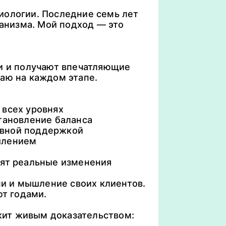
иологии. Последние семь лет
ганизма. Мой подход — это
ии и получают впечатляющие
аю на каждом этапе.
 всех уровнях
тановление баланса
евной поддержкой
шлением
у
дят реальные изменения
ни и мышление своих клиентов.
ют годами.
ужит живым доказательством: