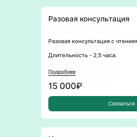
Разовая консультация
Разовая консультация с чтение
Длительность - 2,5 часа.
Что входит:
Подробнее
- анализы под запрос
- разбор анализов
15 000₽
- корректировка образа жизни
- корректировка питания
Связаться
- рекомендации БАД
Встреча онлайн или офлайн.
Обратная связь в течение неде