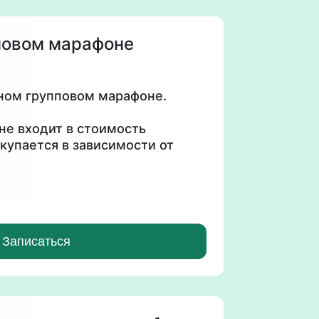
повом марафоне
чном групповом марафоне.
не входит в стоимость
купается в зависимости от
ы
одборка БАД
Записаться
ая связь в групповом чате
)
 и образа жизни