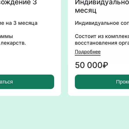
вождение 3
Индивидуально
месяц
е на 3 месяца
Индивидуальное соп
раммы
Состоит из компле
 лекарств.
восстановления орг
Подробнее
Формат взаимодейст
атам анализов -
По вашим симптомам
50 000₽
ный план ведения,
составляется ваш и
ад которыми будет
выбираются опорные
аться
Прок
идти работа в перв
Ю СИСТЕМУ, где
Я смотрю на вас ка
абсолютно все взаи
 входят встречи
Также в личное соп
онлайн в Zoom или о