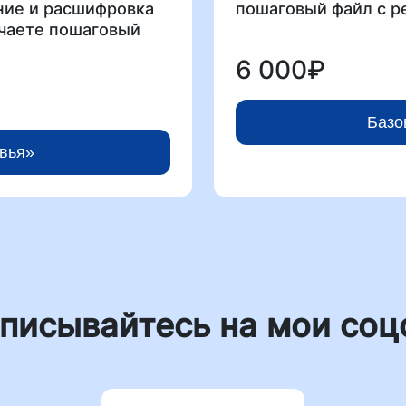
ние и расшифровка
пошаговый файл с 
учаете пошаговый
тояния.
6 000₽
говоренности, где
апрос симптомы,
Базо
исок анализов.
вья»
па:
нкету
кой результата и
ни, питанию,
 с рекомендациями
писывайтесь на мои соц