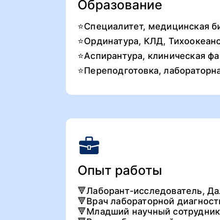
Образование
⭐️Специалитет, медицинская 
⭐️Ординатура, КЛД, Тихоокеан
⭐️Аспирантура, клиническая ф
⭐️Переподготовка, лабораторн
Опыт работы
🔻Лаборант-исследователь, Д
🔻Врач лабораторной диагност
🔻Младший научный сотрудник