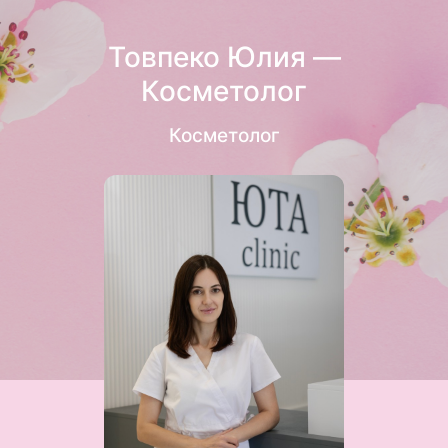
Товпеко Юлия —
Косметолог
Косметолог