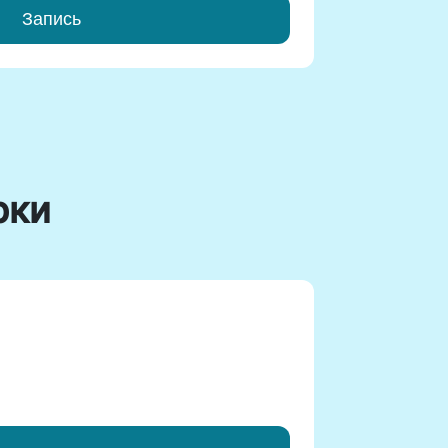
Запись
рки