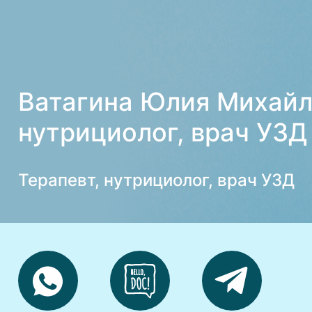
Ватагина Юлия Михайл
нутрициолог, врач УЗД
Терапевт, нутрициолог, врач УЗД