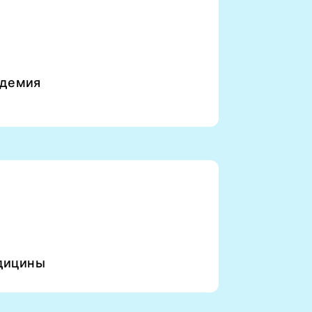
адемия
едицины