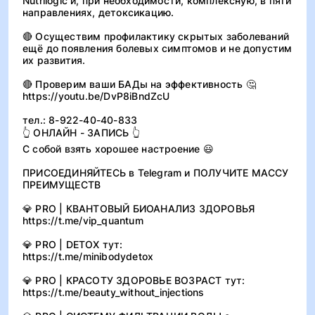
Nutrilogic и, при необходимости, комплексную, в пяти
направлениях, детоксикацию.
🔴 Осуществим профилактику скрытых заболеваний
ещё до появления болевых симптомов и не допустим
их развития.
🔴 Проверим ваши БАДы на эффективность 🤔
https://youtu.be/DvP8iBndZcU
тел.: 8-922-40-40-833
👆 ОНЛАЙН - ЗАПИСЬ 👆
С собой взять хорошее настроение 😃
ПРИСОЕДИНЯЙТЕСЬ в Telegram и ПОЛУЧИТЕ МАССУ
ПРЕИМУЩЕСТВ
💎 PRO | КВАНТОВЫЙ БИОАНАЛИЗ ЗДОРОВЬЯ
https://t.me/vip_quantum
💎 PRO | DETOX тут:
https://t.me/minibodydetox
💎 PRO | КРАСОТУ ЗДОРОВЬЕ ВОЗРАСТ тут:
https://t.me/beauty_without_injections