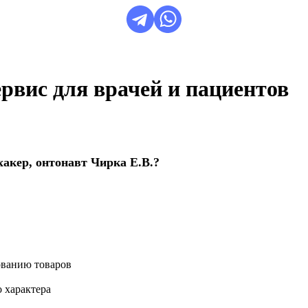
сервис для врачей и пациентов
акер, онтонавт Чирка Е.В.?
ованию товаров
 характера