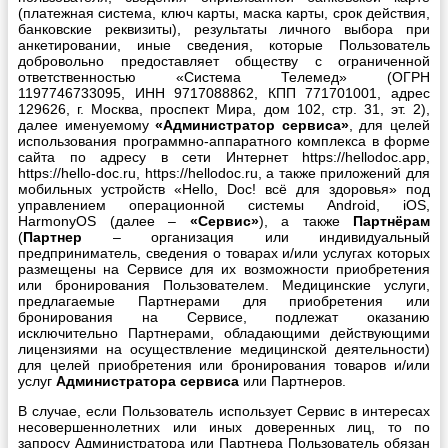
(платежная система, ключ карты, маска карты, срок действия,
банковские реквизиты), результаты личного выбора при
анкетировании, иные сведения, которые Пользователь
добровольно предоставляет обществу с ограниченной
ответственностью «Система Телемед» (ОГРН
1197746733095, ИНН 9717088862, КПП 771701001, адрес
129626, г. Москва, проспект Мира, дом 102, стр. 31, эт. 2),
далее именуемому
«Администратор сервиса»
, для целей
использования программно-аппаратного комплекса в форме
сайта по адресу в сети Интернет https://hellodoc.app,
https://hello-doc.ru, https://hellodoc.ru, а также приложений для
мобильных устройств «Hello, Doc! всё для здоровья» под
управлением операционной системы Android, iOS,
HarmonyOS (далее –
«Сервис»
), а также
Партнёрам
(
Партнер
– организация или индивидуальный
предприниматель, сведения о товарах и/или услугах которых
размещены на Сервисе для их возможности приобретения
или бронирования Пользователем. Медицинские услуги,
предлагаемые Партнерами для приобретения или
бронирования на Сервисе, подлежат оказанию
исключительно Партнерами, обладающими действующими
лицензиями на осуществление медицинской деятельности)
для целей приобретения или бронирования товаров и/или
услуг
Администратора сервиса
или Партнеров.
В случае, если Пользователь использует Сервис в интересах
несовершеннолетних или иных доверенных лиц, то по
запросу Администратора или Партнера Пользователь обязан